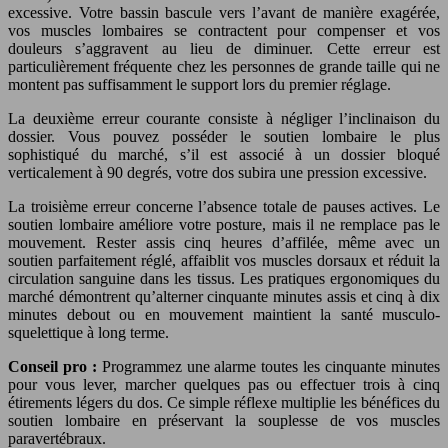
excessive. Votre bassin bascule vers l’avant de manière exagérée,
vos muscles lombaires se contractent pour compenser et vos
douleurs s’aggravent au lieu de diminuer. Cette erreur est
particulièrement fréquente chez les personnes de grande taille qui ne
montent pas suffisamment le support lors du premier réglage.
La deuxième erreur courante consiste à négliger l’inclinaison du
dossier. Vous pouvez posséder le soutien lombaire le plus
sophistiqué du marché, s’il est associé à un dossier bloqué
verticalement à 90 degrés, votre dos subira une pression excessive.
La troisième erreur concerne l’absence totale de pauses actives. Le
soutien lombaire améliore votre posture, mais il ne remplace pas le
mouvement. Rester assis cinq heures d’affilée, même avec un
soutien parfaitement réglé, affaiblit vos muscles dorsaux et réduit la
circulation sanguine dans les tissus. Les pratiques ergonomiques du
marché démontrent qu’alterner cinquante minutes assis et cinq à dix
minutes debout ou en mouvement maintient la santé musculo-
squelettique à long terme.
Conseil pro :
Programmez une alarme toutes les cinquante minutes
pour vous lever, marcher quelques pas ou effectuer trois à cinq
étirements légers du dos. Ce simple réflexe multiplie les bénéfices du
soutien lombaire en préservant la souplesse de vos muscles
paravertébraux.