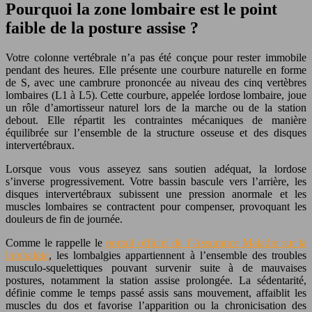
Pourquoi la zone lombaire est le point
faible de la posture assise ?
Votre colonne vertébrale n’a pas été conçue pour rester immobile
pendant des heures. Elle présente une courbure naturelle en forme
de S, avec une cambrure prononcée au niveau des cinq vertèbres
lombaires (L1 à L5). Cette courbure, appelée
lordose lombaire
, joue
un rôle d’amortisseur naturel lors de la marche ou de la station
debout. Elle répartit les contraintes mécaniques de manière
équilibrée sur l’ensemble de la structure osseuse et des disques
intervertébraux.
Lorsque vous vous asseyez sans soutien adéquat, la lordose
s’inverse progressivement. Votre bassin bascule vers l’arrière, les
disques intervertébraux subissent une pression anormale et les
muscles lombaires se contractent pour compenser, provoquant les
douleurs de fin de journée.
Comme le rappelle le
portail officiel de l’
Assurance Maladie
sur la
lombalgie
, les lombalgies appartiennent à l’ensemble des
troubles
musculo-squelettiques
pouvant survenir suite à de mauvaises
postures, notamment la station assise prolongée. La sédentarité,
définie comme le temps passé assis sans mouvement, affaiblit les
muscles du dos et favorise l’apparition ou la chronicisation des