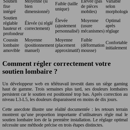
Soutien
Moyenne (si
Élevée (pas
Variable
Faible (taille
fixe
bien
de pièces
selon
unique)
intégré
dimensionné)
mobiles)
morphologie
Soutien
Élevée
Moyenne
Optimal
réglable
Élevée (si réglé
(ajustement
(usure
après
hauteur et
correctement)
personnalisé)
mécanismes)
réglage
profondeur
Coussin
Moyenne
Moyenne
Faible
Confortable
lombaire
(positionnement
(placement
(déformation
initialement
amovible
manuel)
approximatif)
mousse)
Comment régler correctement votre
soutien lombaire ?
Un développeur web en télétravail investit dans un siège gaming
haut de gamme. Trois semaines plus tard, ses douleurs lombaires
persistent car le soutien est positionné trop bas. Après correction au
niveau L3-L5, les douleurs disparaissent en moins de dix jours.
Cette anecdote illustre une réalité documentée : les retours terrain
montrent qu’une proportion importante d’utilisateurs règle mal le
soutien lombaire lors de la première installation. Le réglage optimal
nécessite une méthode précise en trois étapes distinctes.